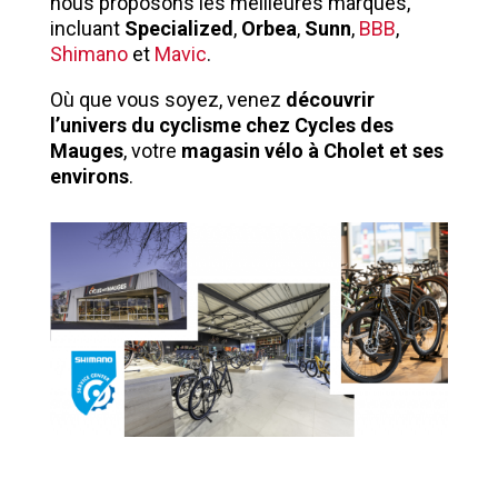
nous proposons les meilleures marques,
incluant
Specialized
,
Orbea
,
Sunn
,
BBB
,
Shimano
et
Mavic
.
Où que vous soyez, venez
découvrir
l’univers du cyclisme chez Cycles des
Mauges
, votre
magasin vélo à Cholet et ses
environs
.